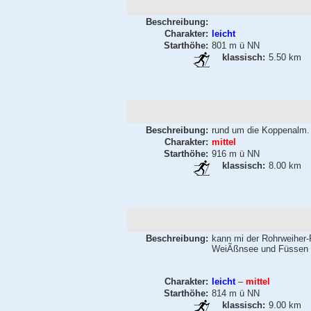
Beschreibung:
Charakter:
leicht
Starthöhe:
801 m ü NN
klassisch:
5.50 km
Beschreibung:
rund um die Koppenalm.
Charakter:
mittel
Starthöhe:
916 m ü NN
klassisch:
8.00 km
Beschreibung:
kann mi der Rohrweiher
WeiÃßnsee und Füssen
Charakter:
leicht
–
mittel
Starthöhe:
814 m ü NN
klassisch:
9.00 km