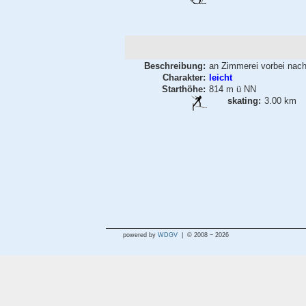
Beschreibung:
an Zimmerei vorbei nach
Charakter:
leicht
Starthöhe:
814 m ü NN
skating:
3.00 km
powered by
WDGV
| © 2008 − 2026