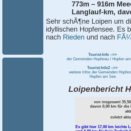
773m – 916m Mee
Langlauf-km, dav
Sehr schÃ¶ne Loipen um d
idyllischen Hopfensee. Es
nach
Rieden
und nach
FÃ¼
Tourist-Info –>>
der Gemeinden Hopferau / Hopfen am
Tourist-Info2 –>>
weitere Infos der Gemeinden Hopfera
Hopfen am See
Loipenbericht H
von insgesamt 35,50
davon 0,00 km für die 
akt
zuletzt akt
Es gibt hier 17,00 km leichte 